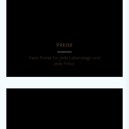
PREISE
Faire Preise für jede Lebenslage und
jede Frisur.