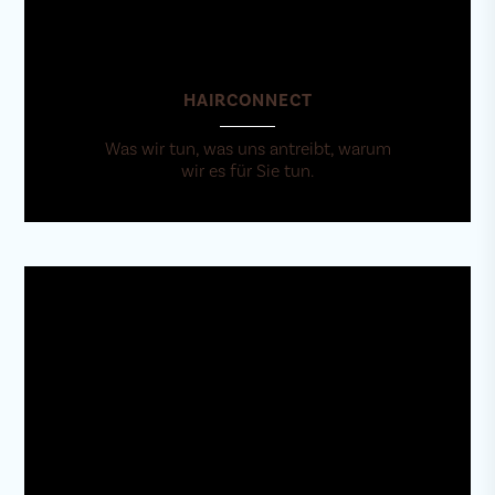
HAIRCONNECT
Was wir tun, was uns antreibt, warum
wir es für Sie tun.