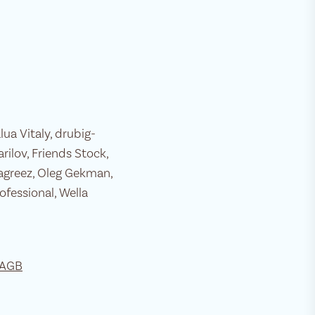
alua Vitaly, drubig-
ilov, Friends Stock,
deagreez, Oleg Gekman,
ofessional, Wella
 AGB