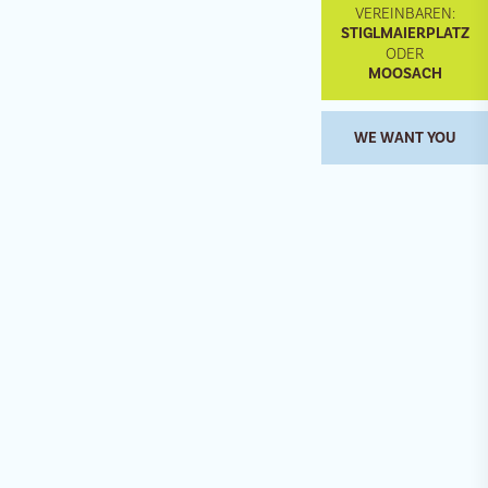
VEREINBAREN:
STIGLMAIERPLATZ
ODER
MOOSACH
WE WANT YOU