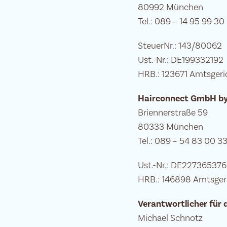
80992 München
Tel.: 089 – 14 95 99 30
SteuerNr.: 143/80062
Ust.-Nr.: DE199332192
HRB.: 123671 Amtsger
Hairconnect GmbH by
Briennerstraße 59
80333 München
Tel.: 089 – 54 83 00 3
Ust.-Nr.: DE227365376
HRB.: 146898 Amtsge
Verantwortlicher für
Michael Schnotz