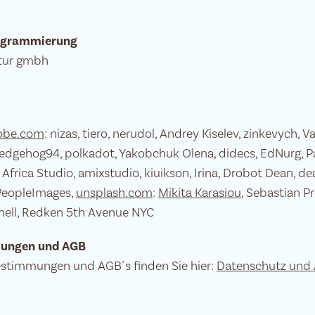
rogrammierung
ntur gmbh
obe.com
: nizas, tiero, nerudol, Andrey Kiselev, zinkevych, V
edgehog94, polkadot, Yakobchuk Olena, didecs, EdNurg, Par
 Africa Studio, amixstudio, kiuikson, Irina, Drobot Dean, 
eopleImages,
unsplash.com
:
Mikita Karasiou
, Sebastian Pr
chell, Redken 5th Avenue NYC
ungen und AGB
stimmungen und AGB´s finden Sie hier:
Datenschutz und