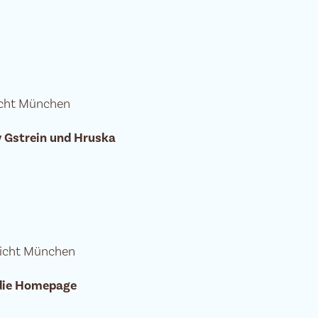
icht München
 Gstrein und Hruska
3
richt München
 die Homepage