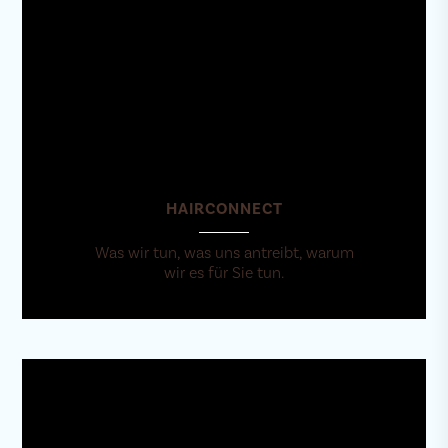
HAIRCONNECT
Was wir tun, was uns antreibt, warum
wir es für Sie tun.