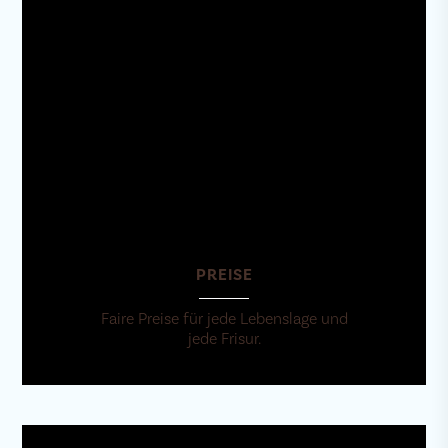
PREISE
Faire Preise für jede Lebenslage und
jede Frisur.